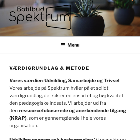
Videre
til
indhold
Menu
VÆRDIGRUNDLAG & METODE
Vores værdier: Udvikling, Samarbejde og Trivsel
Vores arbejde på Spektrum hviler på et solidt
værdigrundlag, der sikrer en ensartet og høj kvalitet i
den pædagogiske indsats. Vi arbejder ud fra
den
ressourcefokuserede og anerkendende tilgang
(KRAP)
, som er gennemgående i hele vores
organisation.