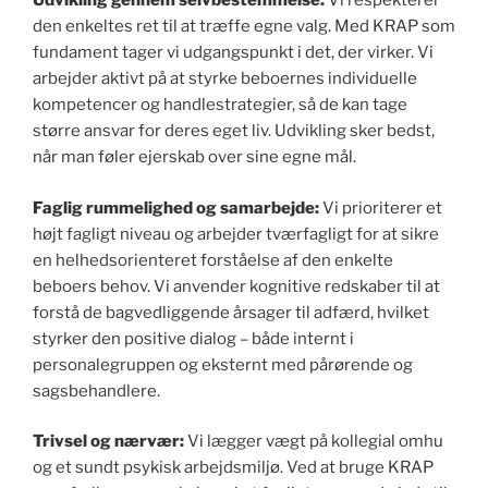
Udvikling gennem selvbestemmelse:
Vi respekterer
den enkeltes ret til at træffe egne valg. Med KRAP som
fundament tager vi udgangspunkt i det, der virker. Vi
arbejder aktivt på at styrke beboernes individuelle
kompetencer og handlestrategier, så de kan tage
større ansvar for deres eget liv. Udvikling sker bedst,
når man føler ejerskab over sine egne mål.
Faglig rummelighed og samarbejde:
Vi prioriterer et
højt fagligt niveau og arbejder tværfagligt for at sikre
en helhedsorienteret forståelse af den enkelte
beboers behov. Vi anvender kognitive redskaber til at
forstå de bagvedliggende årsager til adfærd, hvilket
styrker den positive dialog – både internt i
personalegruppen og eksternt med pårørende og
sagsbehandlere.
Trivsel og nærvær:
Vi lægger vægt på kollegial omhu
og et sundt psykisk arbejdsmiljø. Ved at bruge KRAP